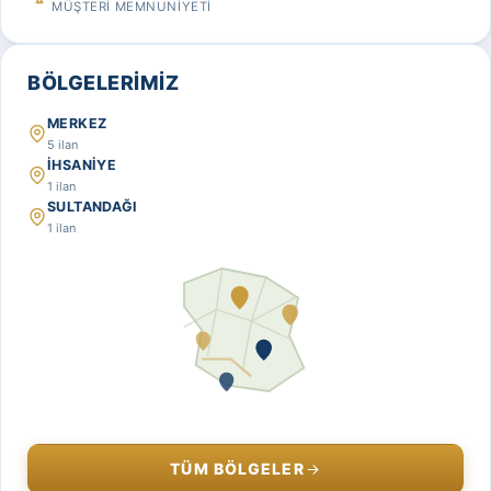
MÜŞTERİ MEMNUNİYETİ
BÖLGELERIMIZ
MERKEZ
5 ilan
İHSANİYE
1 ilan
SULTANDAĞI
1 ilan
TÜM BÖLGELER