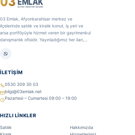
03
EMLAK
GÜVEN | DENEYİM | BAŞARI
03 Emlak, Afyonkarahisar merkez ve
ilçelerinde satılık ve kiralık konut, iş yeri ve
arsa portföyüyle hizmet veren bir gayrimenkul
danışmanlık ofisidir. Yayınladığımız her ilan,…
İLETIŞIM
0530 309 30 03
bilgi@03emlak.net
Pazartesi – Cumartesi 09:00 – 19:00
HIZLI LINKLER
Satılık
Hakkımızda
Kiralık
Hizmetlerimiz