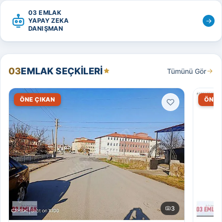
03 EMLAK
YAPAY ZEKA
DANIŞMAN
03
EMLAK SEÇKILERI
Tümünü Gör
ÖNE ÇIKAN
ÖNE 
3