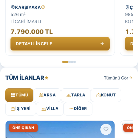
KARŞIYAKA
ÇA
EİDS doğrulamalı
526 m²
985 m
TİCARİ İMARLI
KONU
7.790.000 TL
1.7
DETAYLI İNCELE
DE
— 03 EMLAK(Ahmet Baştuğ'dan) TİCARİ+ KONUT ARSASI/6 
— 0
TÜM İLANLAR
Tümünü Gör
TÜMÜ
ARSA
TARLA
KONUT
İŞ YERI
VILLA
DIĞER
ÖNE ÇIKAN
ÖNE 