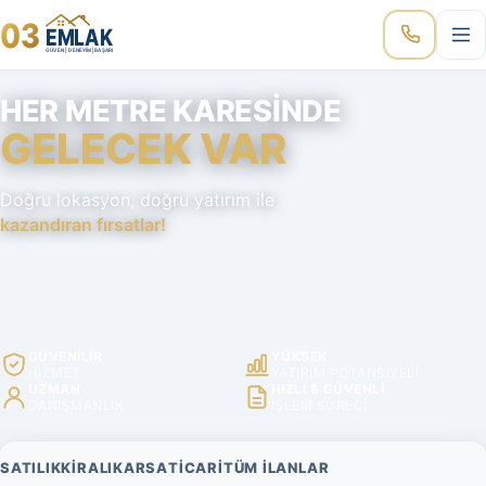
03
EMLAK
GÜVEN | DENEYİM | BAŞARI
HER METRE KARESINDE
GELECEK VAR
Doğru lokasyon, doğru yatırım ile
kazandıran fırsatlar!
GÜVENILIR
YÜKSEK
HIZMET
YATIRIM POTANSIYELI
UZMAN
HIZLI & GÜVENLI
DANIŞMANLIK
IŞLEM SÜRECI
SATILIK
KIRALIK
ARSA
TICARI
TÜM İLANLAR