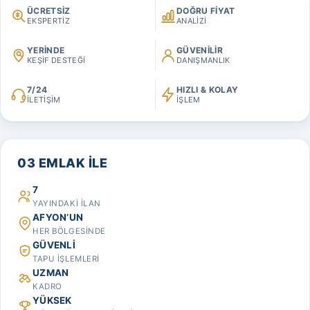
ÜCRETSİZ
DOĞRU FİYAT
EKSPERTİZ
ANALİZİ
YERİNDE
GÜVENİLİR
KEŞİF DESTEĞİ
DANIŞMANLIK
7/24
HIZLI & KOLAY
İLETİŞİM
İŞLEM
03 EMLAK İLE
7
YAYINDAKİ İLAN
AFYON’UN
HER BÖLGESİNDE
GÜVENLİ
TAPU İŞLEMLERİ
UZMAN
KADRO
YÜKSEK